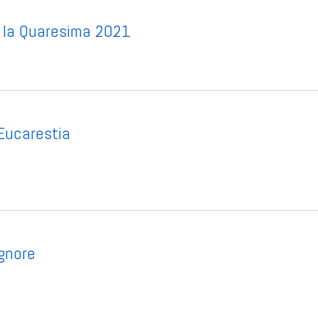
r la Quaresima 2021
’Eucarestia
ignore