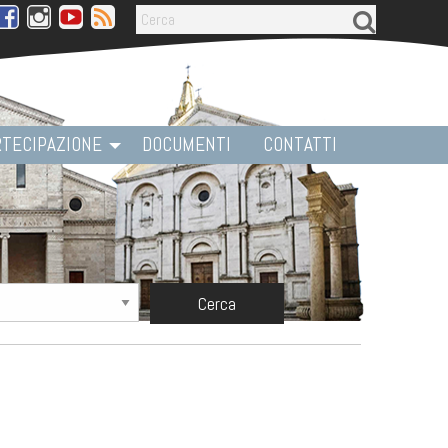
facebook
Instagram
Youtube
rssfeed
RTECIPAZIONE
DOCUMENTI
CONTATTI
Cerca