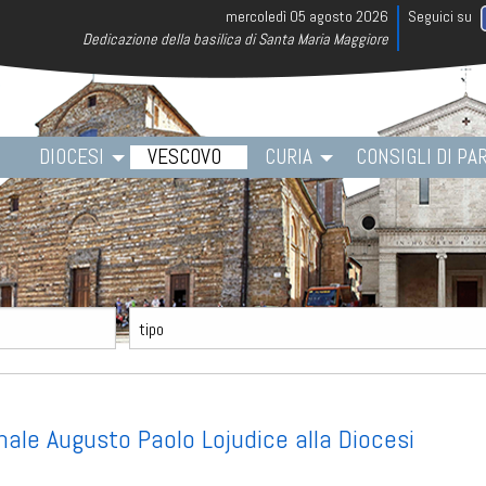
mercoledì 05 agosto 2026
Dedicazione della basilica di Santa Maria Maggiore
ME
DIOCESI
VESCOVO
CURIA
CONSIGLI DI PA
nale Augusto Paolo Lojudice alla Diocesi